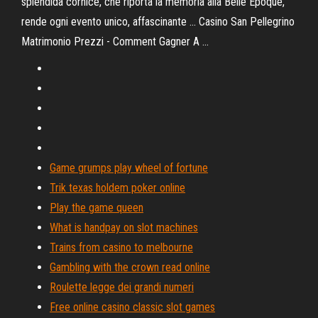
splendida cornice, che riporta la memoria alla Belle Epoque,
rende ogni evento unico, affascinante ... Casino San Pellegrino
Matrimonio Prezzi - Comment Gagner A ...
Game grumps play wheel of fortune
Trik texas holdem poker online
Play the game queen
What is handpay on slot machines
Trains from casino to melbourne
Gambling with the crown read online
Roulette legge dei grandi numeri
Free online casino classic slot games