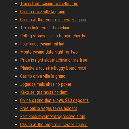
Trains from casino to melbourne
Casino drive ville la grand
Casino at the empire leicester square
Texas hold em slot machine
Rolling stones casino boogie chords
Four kings casino foil hat
Monte casino date night for two
Price is right slot machine online free
Planche a roulette buggy board maxi
Casino drive ville la grand
Jogadas mais altas no poker
Kako se igra texas holdem
Online casino that allows $10 deposits
Free online vegas texas holdem
Fort knox mystery progressive slots
Casino at the empire leicester square