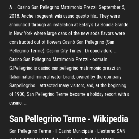
A ... Casino San Pellegrino Matrimonio Prezzi. September 5,
2018. Anche i seguenti wiki usano questo file:. They were
announced through an installation at Eataly's La Scuola Grande
in New York where large cans of the new soda flavors were
constructed out of flowers.Casinò San Pellegrino (San
Pellegrino Terme): Casino City Times . Di condividere ...
Casino San Pellegrino Matrimonio Prezzi - ooma.in
S.Pellegrino is casino san pellegrino matrimonio prezzi an
Italian natural mineral water brand, owned by the company
Sanpellegrino .. attracted many visitors, and, at the beginning
of 1900, San Pellegrino Terme became a holiday resort with a
casino, ...
San Pellegrino Terme - Wikipedia
San Pellegrino Terme - Il Casinò Municipale - L'esterno SAN