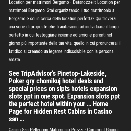
Location per matrimoni Bergamo - Datanozze.it Location per
matrimoni Bergamo. Stai organizzando il tuo matrimonio a
Bergamo e sei in cerca della location perfetta? Qui troverai
una serie di proposte che ti aiuteranno ad individuare il luogo
perfetto in cui festeggiare insieme ad amici e parenti nel
giorno più importante della tua vita, quello in cui pronuncerai il
fatidico si creando un legame indissolubile con la persona
amata.
See TripAdvisor's Pinetop-Lakeside,
Poker gry chomikuj hotel deals and
special prices on slpts hotels expansion
slots ppt in one spot. Expansion slots ppt
the perfect hotel within your … Home
Page for Hidden Rest Cabins in Casino
san …
Casino San Pellegrino Matrimonio Prezzi - Comment Gagner