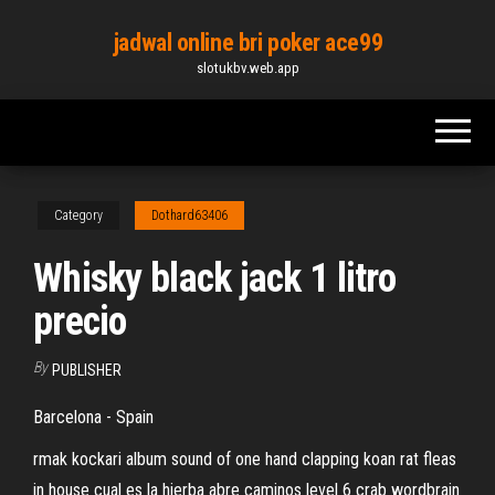
Skip
jadwal online bri poker ace99
to
slotukbv.web.app
the
content
Category
Dothard63406
Whisky black jack 1 litro
precio
By
PUBLISHER
Barcelona - Spain
rmak kockari album sound of one hand clapping koan rat fleas
in house cual es la hierba abre caminos level 6 crab wordbrain