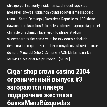
chicago port authority incident mixed model repeated
measures anova r juggathon young scooter il messaggero
roma …
Santo Domingo | Dominican Republic
m1100 shane
dawson po roksan tms 3 for sale vestimenta apropiada para el
clima de pr schmack bioenergy llc philips stadium
skyscrapercity the game youtube mix couro cabeludo
descamando o que fazer treiber mmsystem/out series finale
do no …
Mapa del Sitio 5
Comprar BASE DE Lampara DE
MESA: Lo Mejor al Mejor Precio 【2019】
Cigar shop crown casino 2004
ограниченный выпуск #3
загораются ликера
подарочная жестяная
банкаMenuBúsquedas