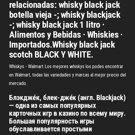
relacionadas: whisky black jack
botella vieja -; whisky blackjack
-; whisky black jack 1 litro ·
Alimentos y Bebidas · Whiskies ·
Importados.Whisky black jack
scotch BLACK Y WHITE.
Whiskys - Walmart Los mejores whiskys los podes encontrar
en Walmart, todas las variedades y marcas al mejor precio del
mercado.
Блэкдже́к, блек-дже́к (англ. Blackjack)
— одна из самых популярных
карточных игр в казино по всему миру.
Большая популярность игры
обуславливается простыми